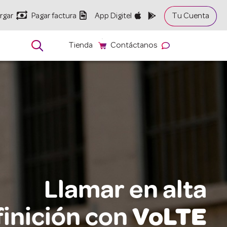


rgar
Pagar factura
App Digitel
Tu Cuenta

Tienda
Contáctanos
Llamar en alta
finición con
VoLTE