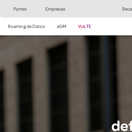
Pymes
Empresas
Reca
VoLTE
Roaming de Datos
eSIM
de