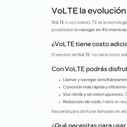
VoLTE la evolución
VoLTE
o voz sobre LTE es la tecnología
navegar en 4G mientras
posibilidad de
¿VoLTE tiene costo adici
VoLTE
El servicio de
no tiene costo adi
Con VoLTE podrás disfrut
Llamar y navegar simultáneame
Conexión más rápida y eficient
Voz nítida y sin interrupciones
: 
Reducción de ruido
: Habla en re
Recuerda para disfrutar llamadas en alt
¿Qué necesitas para usa