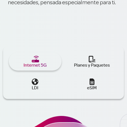
necesidades, pensada especialmente para ti.


Internet 5G
Planes y Paquetes


LDI
eSIM