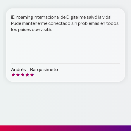
nombre del titular de la línea.
Para adquirir líneas, puedes visitar nuestros
Centros
Hice mi cambio de SIM a eSIM en Digitel La Castellana,
de Atención
o
Agentes Autorizados
.
super rápido y fácil. ¡Solo con mi cédula de identidad
física y el pago! Recomiendo su atención.
Juan – Caracas
Slide 3 of 9.