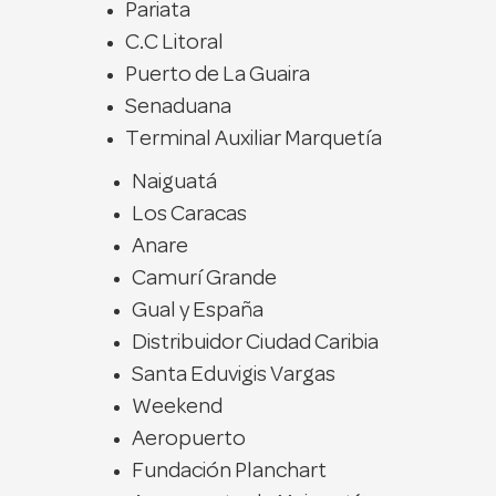
Pariata
C.C Litoral
Puerto de La Guaira
Senaduana
Terminal Auxiliar Marquetía
Naiguatá
Los Caracas
Anare
Camurí Grande
Gual y España
Distribuidor Ciudad Caribia
Santa Eduvigis Vargas
Weekend
Aeropuerto
Fundación Planchart