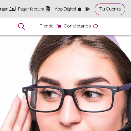


rgar
Pagar factura
App Digitel
Tu Cuenta

Tienda
Contáctanos