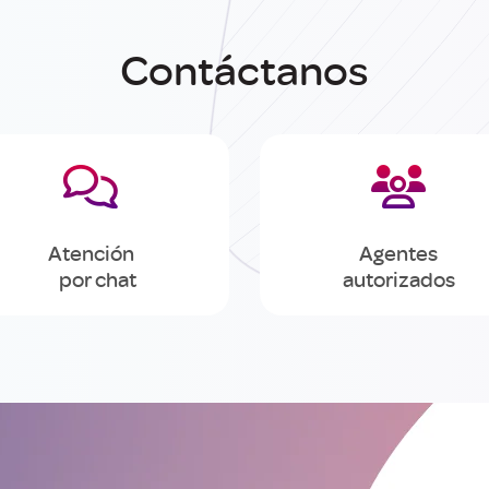
Contáctanos


Atención
Agentes
por chat
autorizados