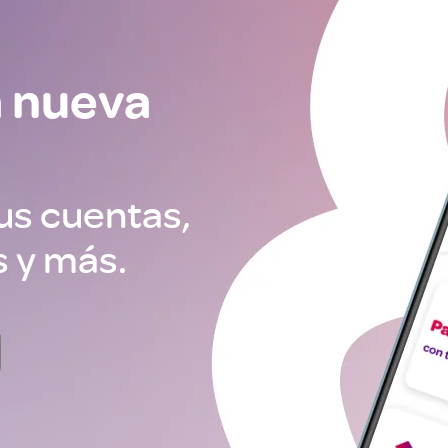
a nueva
tus cuentas,
s y más.