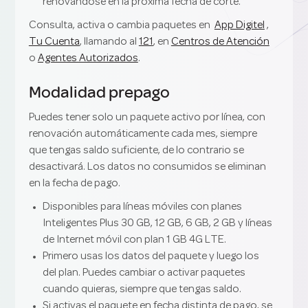
renovándose en la próxima fecha de corte.
Consulta, activa o cambia paquetes en
App Digitel
,
Tu Cuenta
, llamando al
121
, en
Centros de Atención
o
Agentes Autorizados
.
Modalidad prepago
Puedes tener solo un paquete activo por línea, con
renovación automáticamente cada mes, siempre
que tengas saldo suficiente, de lo contrario se
desactivará. Los datos no consumidos se eliminan
en la fecha de pago.
Disponibles para líneas móviles con planes
Inteligentes Plus 30 GB, 12 GB, 6 GB, 2 GB y líneas
de Internet móvil con plan 1 GB 4G LTE.
Primero usas los datos del paquete y luego los
del plan. Puedes cambiar o activar paquetes
cuando quieras, siempre que tengas saldo.
Si activas el paquete en fecha distinta de pago, se