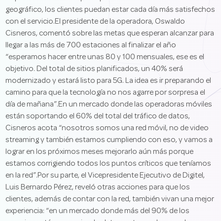
geográfico, los clientes puedan estar cada día más satisfechos
con el servicio.El presidente de la operadora, Oswaldo
Cisneros, comentó sobre las metas que esperan alcanzar para
llegar a las más de 700 estaciones al finalizar el año
“esperamos hacer entre unas 80 y 100 mensuales, ese es el
objetivo. Del total de sitios planificados, un 40% será
modernizado y estará listo para 5G. La idea es ir preparando el
camino para que la tecnología no nos agarre por sorpresa el
día de mañana”.En un mercado donde las operadoras móviles
están soportando el 60% del total del tráfico de datos,
Cisneros acota “nosotros somos una red móvil, no de video
streaming y también estamos cumpliendo con eso, y vamos a
lograr en los próximos meses mejorarlo aún más porque
estamos corrigiendo todos los puntos críticos que teníamos
en la red”.Por su parte, el Vicepresidente Ejecutivo de Digitel,
Luis Bernardo Pérez, reveló otras acciones para que los
clientes, además de contar con la red, también vivan una mejor
experiencia: “en un mercado donde más del 90% de los