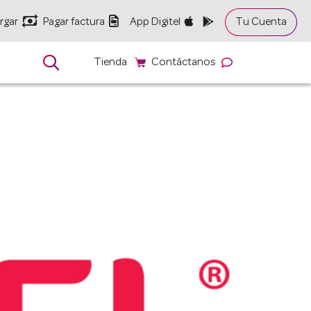


rgar
Pagar factura
App Digitel
Tu Cuenta

Tienda
Contáctanos