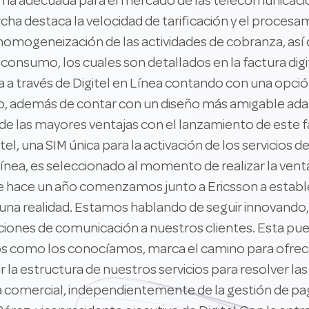
forma adecuada para el mercado de las telecomunicaci
cha destaca la velocidad de tarificación y el proces
 homogeneización de las actividades de cobranza, así
r consumo, los cuales son detallados en la factura dig
ra a través de Digitel en Línea contando con una opc
, además de contar con un diseño más amigable adapt
de las mayores ventajas con el lanzamiento de este fa
tel, una SIM única para la activación de los servicios 
línea, es seleccionado al momento de realizar la vent
e hace un año comenzamos junto a Ericsson a establec
s una realidad. Estamos hablando de seguir innovando
ciones de comunicación a nuestros clientes. Esta pu
sos como los conocíamos, marca el camino para ofrec
la estructura de nuestros servicios para resolver las
comercial, independientemente de la gestión de pago 