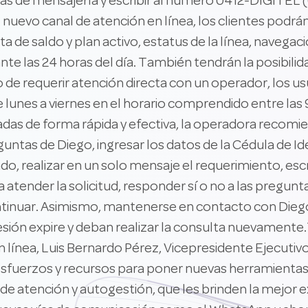
mas de mensajería y escribir al número 0412-DIGITEL
l nuevo canal de atención en línea, los clientes podrá
a de saldo y plan activo, estatus de la línea, navega
nte las 24 horas del día. También tendrán la posibilid
o de requerir atención directa con un operador, los 
 lunes a viernes en el horario comprendido entre las 9
das de forma rápida y efectiva, la operadora recomie
guntas de Diego, ingresar los datos de la Cédula de Id
do, realizar en un solo mensaje el requerimiento, escri
atender la solicitud, responder sí o no a las pregunt
inuar. Asimismo, mantenerse en contacto con Diego d
 sesión expire y deban realizar la consulta nuevament
 línea, Luis Bernardo Pérez, Vicepresidente Ejecutivo
fuerzos y recursos para poner nuevas herramientas a
e atención y autogestión, que les brinden la mejor exp