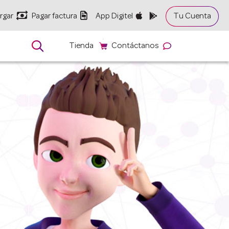


rgar
Pagar factura
App Digitel
Tu Cuenta

Tienda
Contáctanos