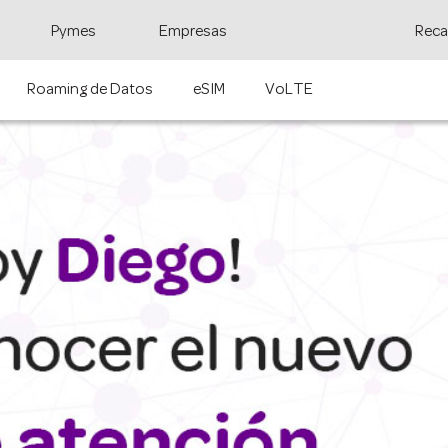
Pymes
Empresas
Reca
Roaming de Datos
eSIM
VoLTE