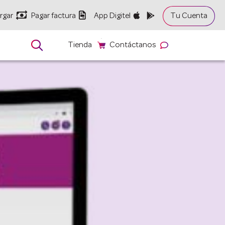


rgar
Pagar factura
App Digitel
Tu Cuenta

Tienda
Contáctanos