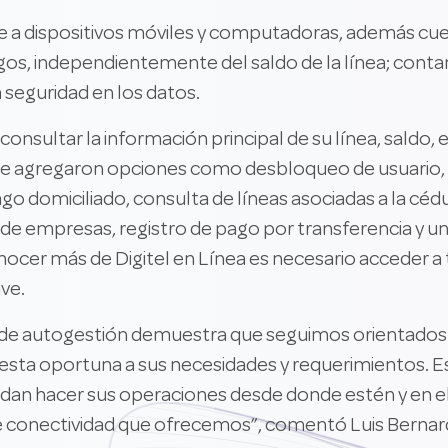
e a dispositivos móviles y computadoras, además cuen
gos, independientemente del saldo de la línea; cont
a seguridad en los datos.
n consultar la información principal de su línea, sald
 agregaron opciones como desbloqueo de usuario, afi
o domiciliado, consulta de líneas asociadas a la cédul
 de empresas, registro de pago por transferencia y u
nocer más de Digitel en Línea es necesario acceder a 
ave.
l de autogestión demuestra que seguimos orientados 
uesta oportuna a sus necesidades y requerimientos. 
edan hacer sus operaciones desde donde estén y en 
 de conectividad que ofrecemos”, comentó Luis Berna