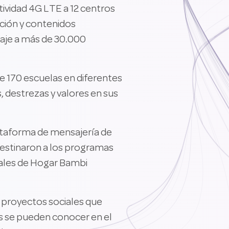
ividad 4G LTE a 12 centros
ación y contenidos
zaje a más de 30.000
de 170 escuelas en diferentes
, destrezas y valores en sus
lataforma de mensajería de
destinaron a los programas
rales de Hogar Bambi
n proyectos sociales que
es se pueden conocer en el