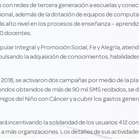
 con redes de tercera generación a escuelas y conect
nacional, además de la dotación de equipos de comput
 alto nivel en los procesos de enseñanza – aprendi
00 docentes.
lar Integral y Promoción Social, Fe y Alegría, atien
pulsando la adquisición de conocimientos, habilidades
l 2018, se activaron dos campañas por medio de la p
fondos obtenidos de más de 90 mil SMS recibidos, se 
Amigos del Niño con Cáncer y a cubrir los gastos gene
ará incentivando la solidaridad de los usuarios 412 co
 a más organizaciones. Los detalles de sus actividad