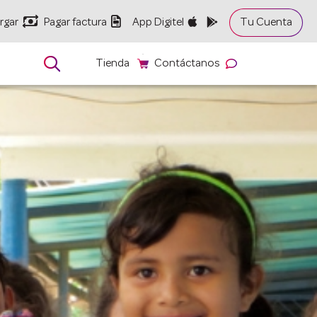


rgar
Pagar factura
App Digitel
Tu Cuenta

Tienda
Contáctanos