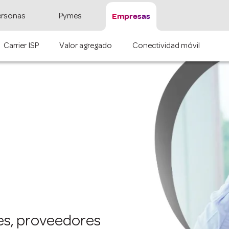
Empresas
ersonas
Pymes
Carrier ISP
Valor agregado
Conectividad móvil
res, proveedores