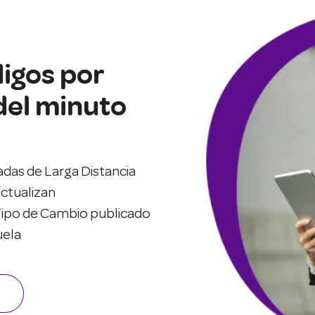
igos por
 del minuto
adas de Larga Distancia
actualizan
ipo de Cambio publicado
uela